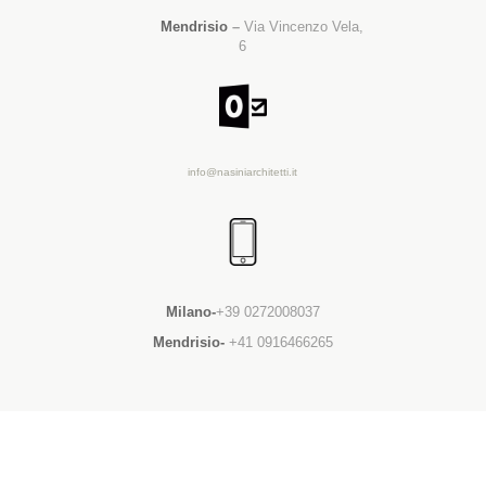
Mendrisio
–
Via Vincenzo Vela,
6
info@nasiniarchitetti.it
Milano-
+39 0272008037
Mendrisio-
+41 0916466265