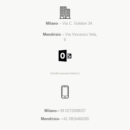
Milano
– Via C. Goldoni 34
Mendrisio
–
Via Vincenzo Vela,
6
info@nasiniarchitetti.it
Milano-
+39 0272008037
Mendrisio-
+41 0916466265