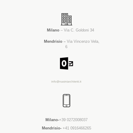
Milano
– Via C. Goldoni 34
Mendrisio
–
Via Vincenzo Vela,
6
info@nasiniarchitetti.it
Milano-
+39 0272008037
Mendrisio-
+41 0916466265